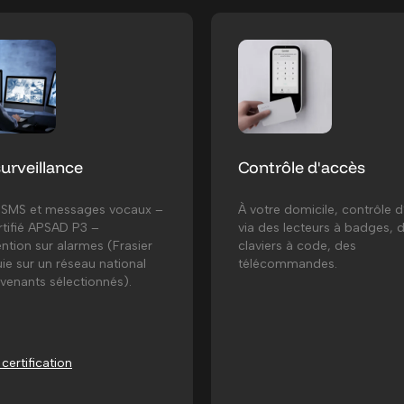
urveillance
Contrôle d'accès
, SMS et messages vocaux –
À votre domicile, contrôle 
tifié APSAD P3 –
via des lecteurs à badges, 
ention sur alarmes (Frasier
claviers à code, des
ie sur un réseau national
télécommandes.
rvenants sélectionnés).
 certification