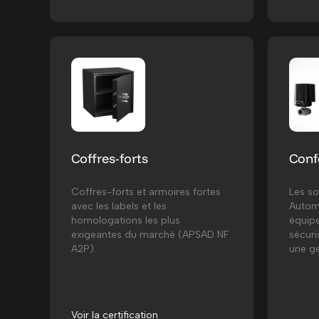
Coffres-forts
Conf
Coffres-forts et armoires fortes
Les so
avec les labels et les
Automa
homologations les plus
équip
exigeantes du marché (APSAD NF
sécuri
A2P).
une ge
Voir la certification