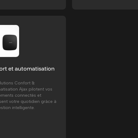
ort et automatisation
lutions Confort &
tisation Ajax pilotent vos
ements connectés et
sent votre quotidien grâce à
stion intelligente.