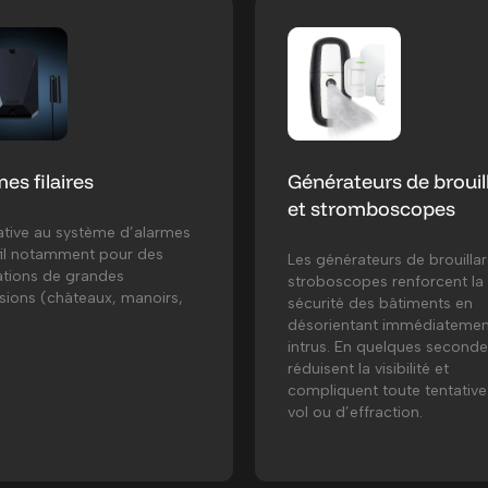
es filaires
Générateurs de brouil
et stromboscopes
ative au système d’alarmes
fil notamment pour des
Les générateurs de brouillar
lations de grandes
stroboscopes renforcent la
ions (châteaux, manoirs,
sécurité des bâtiments en
désorientant immédiatemen
intrus. En quelques secondes
réduisent la visibilité et
compliquent toute tentative
vol ou d’effraction.