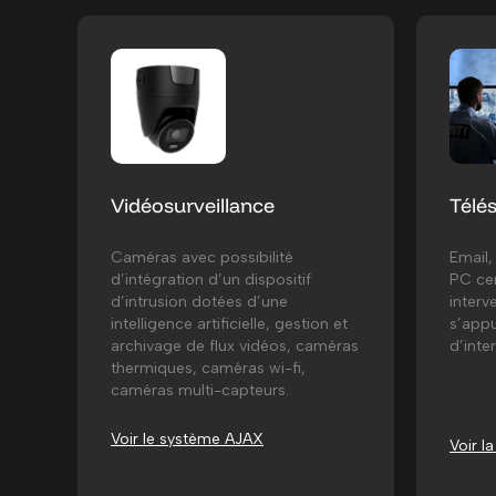
Vidéosurveillance
Télés
Caméras avec possibilité
Email
d’intégration d’un dispositif
PC cer
d’intrusion dotées d’une
interv
intelligence artificielle, gestion et
s’appu
archivage de flux vidéos, caméras
d’inte
thermiques, caméras wi-fi,
caméras multi-capteurs.
Voir le système AJAX
Voir la